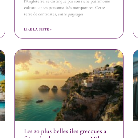
l'Angleterre, se distingue par son riche patrimoine
culturel et ses personnalités marquantes. Cette
terre de contrastes, entre paysages
LIRE LA SUITE »
Les 20 plus belles iles grecques a