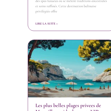
des spas luxueux où se mêlent traditions ancestrales
et soins raffinés. Cette destination balinaise
privilégiée offre
LIRE LA SUITE »
Les plus belles plages privees de