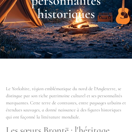
personnalites
historiques
Le Yorkshire, région emblématique du nord de l'Angleterre, se
distingue par son riche patrimoine culturel et ses personnalités
marquantes. Cette terre de contrastes, entre paysages urbains et
étendues sauvages, a donné naissance à des figures historiques
qui ont façonné la littérature mondiale.
Les sœurs Brontë : l'héritage